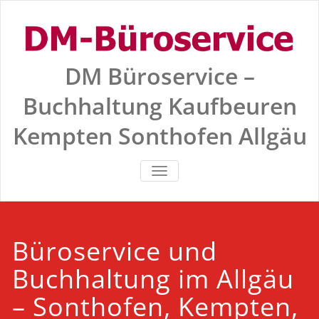
Skip
to
content
DM Büroservice –
Buchhaltung Kaufbeuren
Kempten Sonthofen Allgäu
SCHALTE NAVIGATION
Büroservice und
Buchhaltung im Allgäu
– Sonthofen, Kempten,